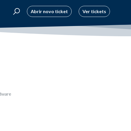
Abrir novo ticket
Ver tickets
udware