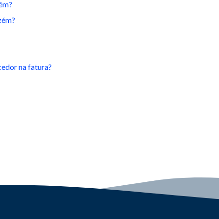
zém?
azém?
cedor na fatura?