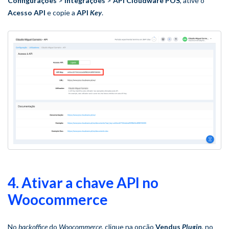
Configurações
>
Integrações
>
API Cloudware POS
, ative o
Acesso API
e copie a
API
Key
.
4. Ativar a chave API no
Woocommerce
No
backoffice
do
Woocommerce
, clique na opção
Vendus
Plugin
, no