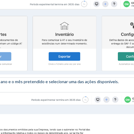
o ano e o mês pretendido e selecionar uma das ações disponíveis.